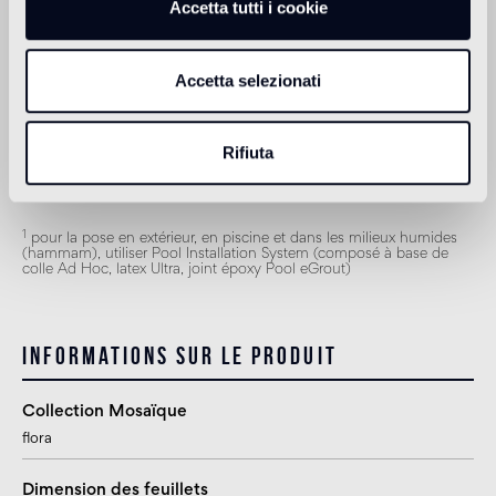
Accetta tutti i cookie
approprié
Revêtement extérieur
Accetta selezionati
1
approprié
Douche
Rifiuta
approprié
1
pour la pose en extérieur, en piscine et dans les milieux humides
(hammam), utiliser Pool Installation System (composé à base de
colle Ad Hoc, latex Ultra, joint époxy Pool eGrout)
Informations sur le produit
Collection Mosaïque
flora
Dimension des feuillets