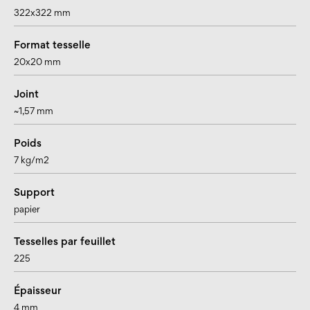
322x322 mm
Format tesselle
20x20 mm
Joint
~1,57 mm
Poids
7 kg/m2
Support
papier
Tesselles par feuillet
225
Épaisseur
4 mm