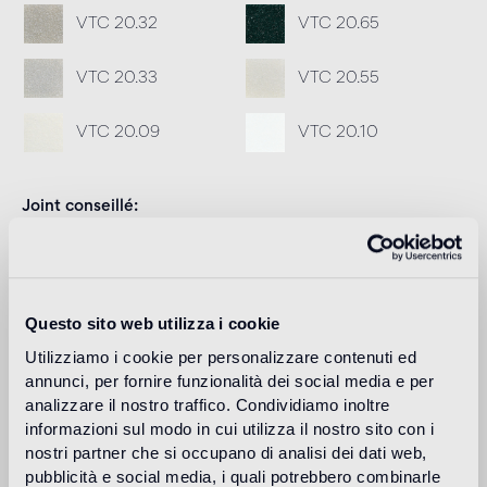
VTC 20.32
VTC 20.65
VTC 20.33
VTC 20.55
VTC 20.09
VTC 20.10
Joint conseillé
Fillgel plus 1104 neutro base
Info
Download
Questo sito web utilizza i cookie
Utilizziamo i cookie per personalizzare contenuti ed
annunci, per fornire funzionalità dei social media e per
Design
analizzare il nostro traffico. Condividiamo inoltre
carlo dal bianco
informazioni sul modo in cui utilizza il nostro sito con i
nostri partner che si occupano di analisi dei dati web,
pubblicità e social media, i quali potrebbero combinarle