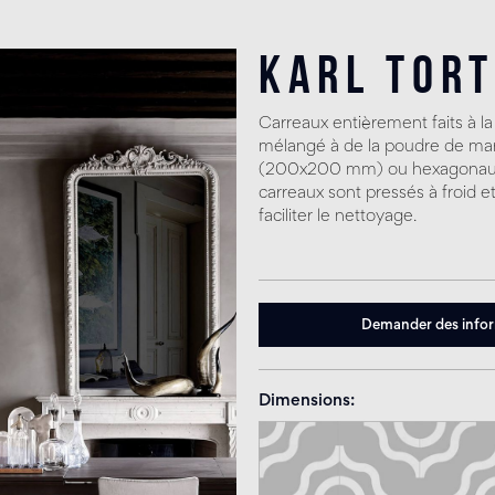
Karl Tor
Carreaux entièrement faits à l
mélangé à de la poudre de mar
(200x200 mm) ou hexagonaux 
carreaux sont pressés à froid et
faciliter le nettoyage.
Demander des info
Dimensions