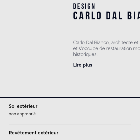
Design
carlo dal bi
Carlo Dal Bianco, architecte e
et s'occupe de restauration m
historiques.
Lire plus
Sol extérieur
non approprié
Revêtement extérieur