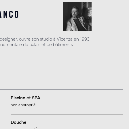
anco
t designer, ouvre son studio à Vicenza en 1993
onumentale de palais et de bâtiments
Piscine et SPA
non approprié
Douche
1