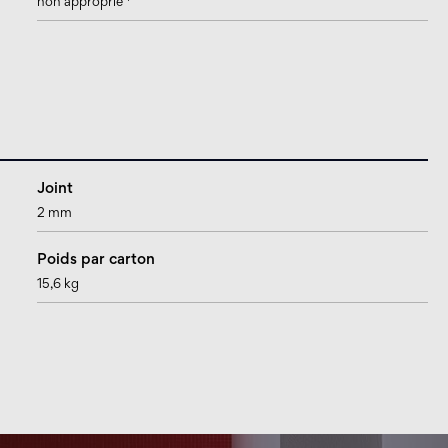
non approprié
Joint
2 mm
Poids par carton
15,6 kg