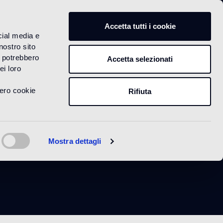
IT
Accetta tutti i cookie
cial media e
nostro sito
i potrebbero
Accetta selezionati
ei loro
vero cookie
Rifiuta
Mostra dettagli