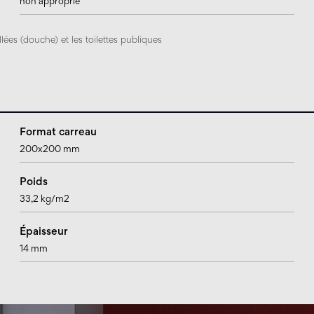
non approprié
lées (douche) et les toilettes publiques
Format carreau
200x200 mm
Poids
33,2 kg/m2
Épaisseur
14 mm