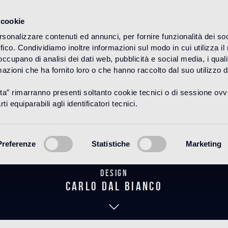
 cookie
rsonalizzare contenuti ed annunci, per fornire funzionalità dei so
ffico. Condividiamo inoltre informazioni sul modo in cui utilizza il 
HOME
PRODUITS
CEMENTILES
 occupano di analisi dei dati web, pubblicità e social media, i qual
azioni che ha fornito loro o che hanno raccolto dal suo utilizzo d
uta” rimarranno presenti soltanto cookie tecnici o di sessione ov
Karl Tortora
ti equiparabili agli identificatori tecnici.
Preferenze
Statistiche
Marketing
Design
carlo dal bianco