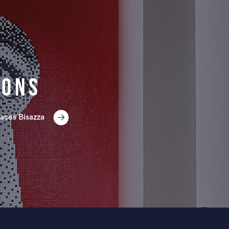
ions
aces Bisazza