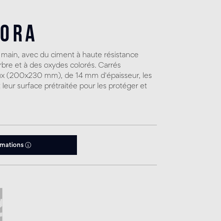
tora
a main, avec du ciment à haute résistance
bre et à des oxydes colorés. Carrés
(200x230 mm), de 14 mm d'épaisseur, les
 leur surface prétraitée pour les protéger et
rmations