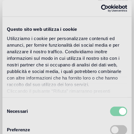
Carlo Dal Bianco, architecte et designer, ouvre son studio à
Vicenza en 1993 et s'occupe de restauration monumentale
de palais et de bâtiments historiques.
Questo sito web utilizza i cookie
Lire plus
Utilizziamo i cookie per personalizzare contenuti ed
annunci, per fornire funzionalità dei social media e per
analizzare il nostro traffico. Condividiamo inoltre
Utilisation prévue
informazioni sul modo in cui utilizza il nostro sito con i
nostri partner che si occupano di analisi dei dati web,
pubblicità e social media, i quali potrebbero combinarle
Sol intérieur
con altre informazioni che ha fornito loro o che hanno
2
sol à trafic piétonnier intense
raccolto dal suo utilizzo dei loro servizi.
Cliccando il pulsante “Rifiuta” rimarranno presenti
Sol extérieur
soltanto cookie tecnici o di sessione ovvero cookie
1
approprié
analitici di prime e terze parti equiparabili agli identificatori
Selezione
tecnici.
Necessari
del
Piscine et SPA
consenso
1
approprié
Preferenze