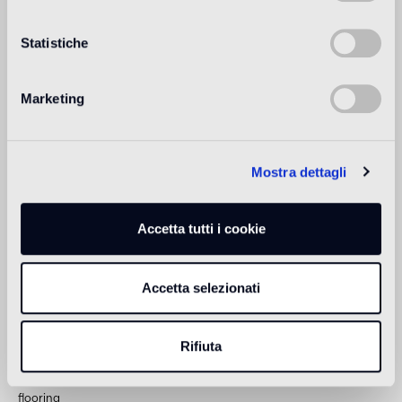
Revêtement intérieur
2
approprié
Statistiche
Revêtement extérieur
1
approprié
Marketing
Douche
2
approprié
Mostra dettagli
1
pour la pose en extérieur, en piscine et dans les milieux humides
(hammam), utiliser Epoxy Pool Installation System (adhésif époxy
Accetta tutti i cookie
eGlue, joint époxy Pool eGrout)
2
Bisazza préconise l'utilisation de Epoxy Installation Kit (adhésif
époxy eGlue, joint époxy Fillgel Plus)
Accetta selezionati
Informations sur le produit
Rifiuta
Collection Mosaïque
flooring