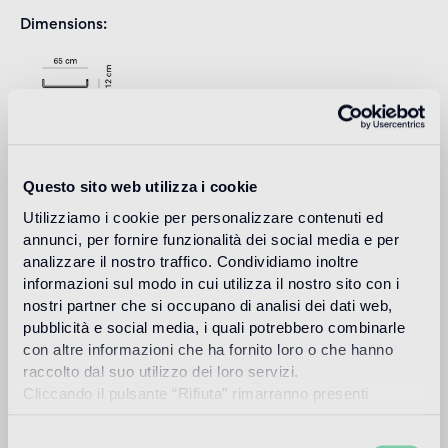
Dimensions
Download
Questo sito web utilizza i cookie
Utilizziamo i cookie per personalizzare contenuti ed
annunci, per fornire funzionalità dei social media e per
Design
analizzare il nostro traffico. Condividiamo inoltre
studio nendo
informazioni sul modo in cui utilizza il nostro sito con i
nostri partner che si occupano di analisi dei dati web,
pubblicità e social media, i quali potrebbero combinarle
con altre informazioni che ha fornito loro o che hanno
Nendo est une société de design fondée à Tokyo en
raccolto dal suo utilizzo dei loro servizi.
2002, et dirigée par l'architecte Oki Sato, né au Canada,
Cliccando il pulsante “Rifiuta” rimarranno presenti
en 1977, et diplômé à l’Université Waseda de Tokyo avec
soltanto cookie tecnici o di sessione ovvero cookie
un Master of Architecture. Le studio réalise son objectif qui
analitici di prime e terze parti equiparabili agli identificatori
Selezione
consiste à apporter de petits moments “ ! ” dans la vie des