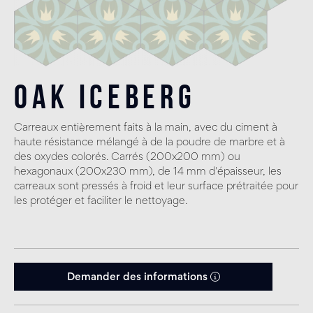
Oak Iceberg
Carreaux entièrement faits à la main, avec du ciment à
haute résistance mélangé à de la poudre de marbre et à
des oxydes colorés. Carrés (200x200 mm) ou
hexagonaux (200x230 mm), de 14 mm d'épaisseur, les
carreaux sont pressés à froid et leur surface prétraitée pour
les protéger et faciliter le nettoyage.
Demander des informations