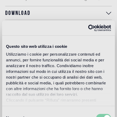
Download
Design
carlo dal bianco
Questo sito web utilizza i cookie
Utilizziamo i cookie per personalizzare contenuti ed
annunci, per fornire funzionalità dei social media e per
Carlo Dal Bianco, architecte et designer, ouvre son studio à
analizzare il nostro traffico. Condividiamo inoltre
Vicenza en 1993 et s'occupe de restauration monumentale
informazioni sul modo in cui utilizza il nostro sito con i
de palais et de bâtiments historiques.
nostri partner che si occupano di analisi dei dati web,
Lire plus
pubblicità e social media, i quali potrebbero combinarle
con altre informazioni che ha fornito loro o che hanno
raccolto dal suo utilizzo dei loro servizi.
Utilisation prévue
Cliccando il pulsante “Rifiuta” rimarranno presenti
soltanto cookie tecnici o di sessione ovvero cookie
analitici di prime e terze parti equiparabili agli identificatori
Selezione
Sol intérieur