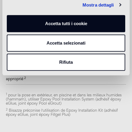
Mostra dettagli
Piscine et SPA
1
approprié
Accetta tutti i cookie
Revêtement intérieur
2
approprié
Accetta selezionati
Revêtement extérieur
1
approprié
Rifiuta
Douche
2
approprié
1
pour la pose en extérieur, en piscine et dans les milieux humides
(hammam), utiliser Epoxy Pool Installation System (adhésif époxy
eGlue, joint époxy Pool eGrout)
2
Bisazza préconise l'utilisation de Epoxy Installation Kit (adhésif
époxy eGlue, joint époxy Fillgel Plus)