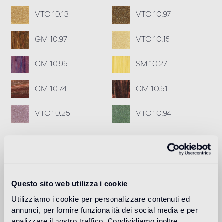
VTC 10.13
VTC 10.97
GM 10.97
VTC 10.15
GM 10.95
SM 10.27
GM 10.74
GM 10.51
VTC 10.25
VTC 10.94
Joint conseillé
Fillgel plus 1104 neutro base
Info
Questo sito web utilizza i cookie
Download
Utilizziamo i cookie per personalizzare contenuti ed
annunci, per fornire funzionalità dei social media e per
analizzare il nostro traffico. Condividiamo inoltre