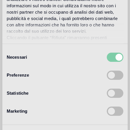
Design
informazioni sul modo in cui utilizza il nostro sito con i
carlo dal bianco
nostri partner che si occupano di analisi dei dati web,
pubblicità e social media, i quali potrebbero combinarle
con altre informazioni che ha fornito loro o che hanno
raccolto dal suo utilizzo dei loro servizi.
Cliccando il pulsante “Rifiuta” rimarranno presenti
Carlo Dal Bianco, architecte et designer, ouvre son studio à
soltanto cookie tecnici o di sessione ovvero cookie
Vicenza en 1993 et s'occupe de restauration monumentale
analitici di prime e terze parti equiparabili agli identificatori
de palais et de bâtiments historiques.
Selezione
tecnici.
Necessari
del
Lire plus
consenso
Preferenze
Utilisation prévue
Statistiche
Sol intérieur
2
sol à trafic léger (zones résidentielles privées)
Marketing
Sol extérieur
non approprié