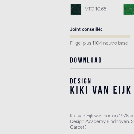
VTC 10.65
Joint conseillé
Fillgel plus 1104 neutro base
Download
Design
kiki van eijk
Kiki van Eijk was born in 197
Design Academy Eindhoven. Sh
Carpet”.