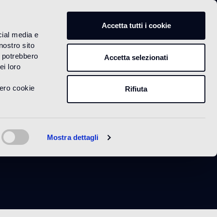
IT
Accetta tutti i cookie
cial media e
nostro sito
i potrebbero
Accetta selezionati
ei loro
vero cookie
Rifiuta
Mostra dettagli