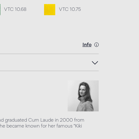
VTC 10.68
VTC 10.75
Info
8 and graduated Cum Laude in 2000 from
e became known for her famous “Kiki