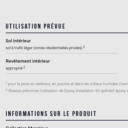
Utilisation prévue
Sol intérieur
2
sol à trafic léger (zones résidentielles privées)
Revêtement intérieur
2
approprié
1
pour la pose en extérieur, en piscine et dans les milieux humides (ham
2
Bisazza préconise l'utilisation de Epoxy Installation Kit (adhésif époxy e
Informations sur le produit