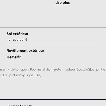
Lire plus
Sol extérieur
non approprié
Revêtement extérieur
1
approprié
mam), utiliser Epoxy Pool Installation System (adhésif époxy eGlue, joint 
Glue, joint époxy Fillgel Plus)