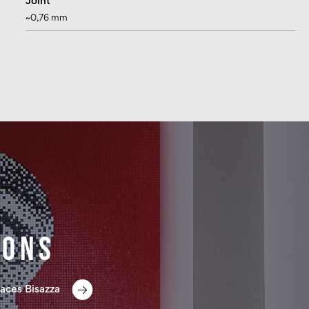
Joint
~0,76 mm
ions
aces Bisazza