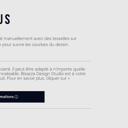
us
sé manuellement avec des tesselles sur
pour suivre les courbes du dessin.
carré. Il peut être adapté à n'importe quelle
nnalisable. Bisazza Design Studio est à votre
it. Pour en savoir plus, cliquer sur «
rmations