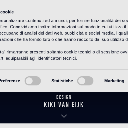
 cookie
rsonalizzare contenuti ed annunci, per fornire funzionalità dei so
ffico. Condividiamo inoltre informazioni sul modo in cui utilizza il 
HOME
PRODUITS
MOSAICO
DÉCORS
 occupano di analisi dei dati web, pubblicità e social media, i qual
azioni che ha fornito loro o che hanno raccolto dal suo utilizzo d
uta” rimarranno presenti soltanto cookie tecnici o di sessione ov
Ranunculus
ti equiparabili agli identificatori tecnici.
Preferenze
Statistiche
Marketing
Design
kiki van eijk