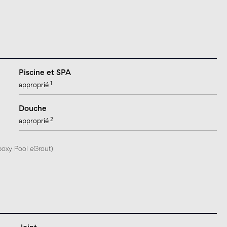
Piscine et SPA
1
approprié
Douche
2
approprié
époxy Pool eGrout)