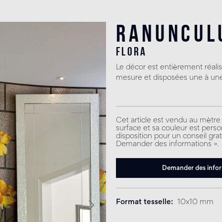
Ranuncul
flora
Le décor est entièrement réali
mesure et disposées une à une 
Cet article est vendu au mètre 
surface et sa couleur est perso
disposition pour un conseil gratu
Demander des informations ».
Demander des info
Format tesselle
10x10 mm