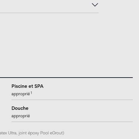
Piscine et SPA
1
approprié
Douche
approprié
tex Ultra, joint époxy Pool eGrout)