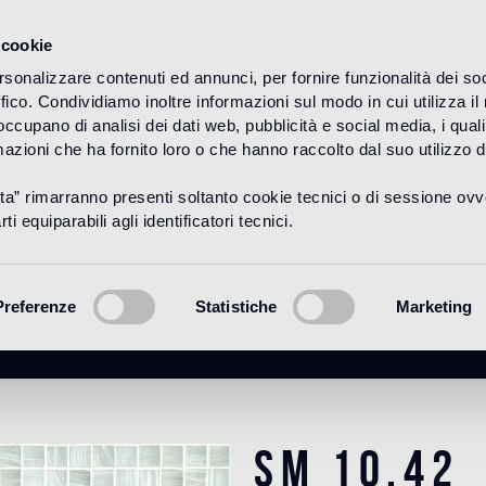
 cookie
rsonalizzare contenuti ed annunci, per fornire funzionalità dei so
ffico. Condividiamo inoltre informazioni sul modo in cui utilizza il 
HOME
PRODUITS
MOSAICO
COULEURS
 occupano di analisi dei dati web, pubblicità e social media, i qual
azioni che ha fornito loro o che hanno raccolto dal suo utilizzo d
uta” rimarranno presenti soltanto cookie tecnici o di sessione ov
SM 10.42
ti equiparabili agli identificatori tecnici.
Preferenze
Statistiche
Marketing
SM 10.42