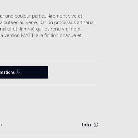
r une couleur particulièrement vive et
 ajoutées au verre, par un processus artisanal,
inal effet flammé qui les rend vraiment
la version MATT, à la finition opaque et
rmations
o
Info