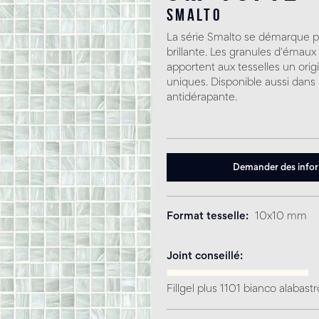
smalto
La série Smalto se démarque pa
brillante. Les granules d'émaux
apportent aux tesselles un orig
uniques. Disponible aussi dans 
antidérapante.
Demander des info
Format tesselle
10x10 mm
Joint conseillé
Fillgel plus 1101 bianco alabastr