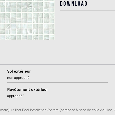
Download
Sol extérieur
non approprié
Revêtement extérieur
1
approprié
mam), utiliser Pool Installation System (composé à base de colle Ad Hoc, la