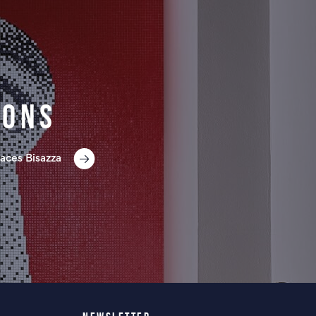
ions
aces Bisazza