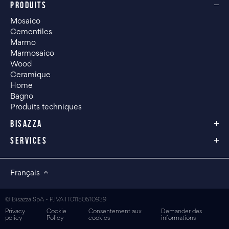
PRODUITS
Mosaico
Cementiles
Marmo
Marmosaico
Wood
Ceramique
Home
Bagno
Produits techniques
BISAZZA
SERVICES
Français
© Bisazza SpA - P.IVA IT01150510939
Privacy
Cookie
Consentement aux
Demander des
policy
Policy
cookies
informations