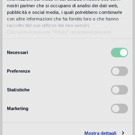
nostri partner che si occupano di analisi dei dati web,
pubblicità e social media, i quali potrebbero combinarle
Utilisation prévue
con altre informazioni che ha fornito loro o che hanno
raccolto dal suo utilizzo dei loro servizi.
Sol intérieur
Cliccando il pulsante “Rifiuta” rimarranno presenti
sols trafic moyen dans les zones résidentielles et commerciales
soltanto cookie tecnici o di sessione ovvero cookie
(boutiques, restaurants, etc.)
analitici di prime e terze parti equiparabili agli identificatori
Selezione
tecnici.
Necessari
del
Sol extérieur
consenso
non approprié
Preferenze
Piscine et SPA
non approprié
Statistiche
Revêtement intérieur
approprié
Marketing
Revêtement extérieur
non approprié
Mostra dettagli