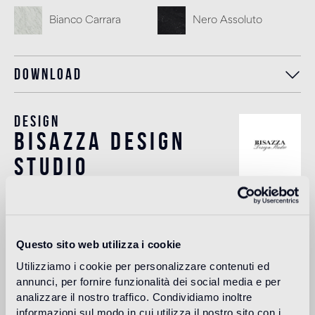
Bianco Carrara
Nero Assoluto
Download
Design
bisazza design
studio
The Bisazza Design Studio is an internal team within the
company that plays an important role in building the
stylistic identity of the brand. In addition to supporting the
designers collaborating with Bisazza in the development of
Questo sito web utilizza i cookie
new collections, it contributes to expanding the company's
Utilizziamo i cookie per personalizzare contenuti ed
product range with original decorative proposals.
annunci, per fornire funzionalità dei social media e per
Lire plus
analizzare il nostro traffico. Condividiamo inoltre
informazioni sul modo in cui utilizza il nostro sito con i