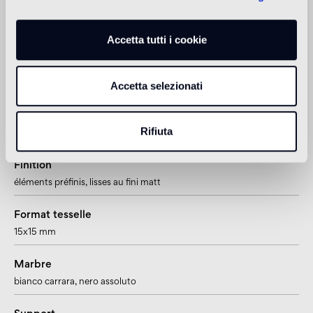
Douche
1
approprié
Accetta tutti i cookie
1
adaptée pour un usage dans les douches ou autres zones en
contact direct avec l’eau, sous réserve d'un traitement après la pose
Accetta selezionati
Informations sur le produit
Rifiuta
Finition
éléments préfinis, lisses au fini matt
Format tesselle
15x15 mm
Marbre
bianco carrara
, nero assoluto