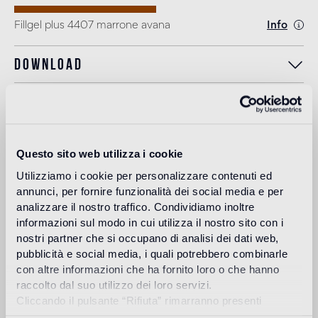
Fillgel plus 4407 marrone avana
Info
Download
Design
carlo dal bianco
Questo sito web utilizza i cookie
Utilizziamo i cookie per personalizzare contenuti ed
annunci, per fornire funzionalità dei social media e per
Carlo Dal Bianco, architecte et designer, ouvre son studio à
analizzare il nostro traffico. Condividiamo inoltre
Vicenza en 1993 et s'occupe de restauration monumentale
informazioni sul modo in cui utilizza il nostro sito con i
de palais et de bâtiments historiques.
nostri partner che si occupano di analisi dei dati web,
Lire plus
pubblicità e social media, i quali potrebbero combinarle
con altre informazioni che ha fornito loro o che hanno
raccolto dal suo utilizzo dei loro servizi.
Cliccando il pulsante “Rifiuta” rimarranno presenti
Utilisation prévue
soltanto cookie tecnici o di sessione ovvero cookie