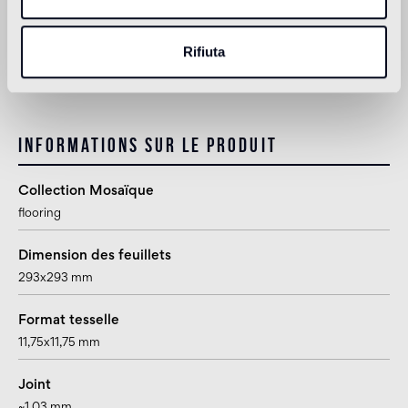
1
pour la pose en extérieur, en piscine et dans les milieux humides
(hammam), utiliser Epoxy Pool Installation System (adhésif époxy
eGlue, joint époxy Pool eGrout)
Rifiuta
2
Bisazza préconise l'utilisation de Epoxy Installation Kit (adhésif
époxy eGlue, joint époxy Fillgel Plus)
Informations sur le produit
Collection Mosaïque
flooring
Dimension des feuillets
293x293 mm
Format tesselle
11,75x11,75 mm
Joint