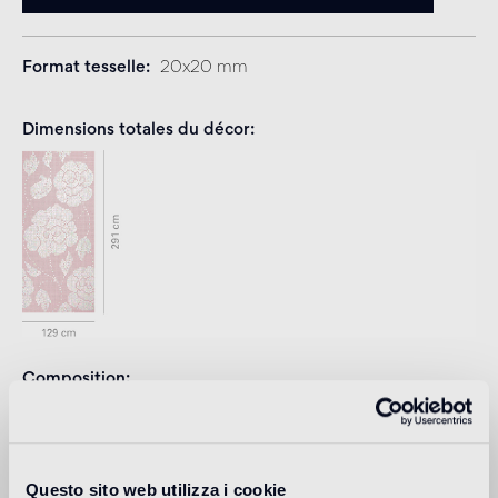
Format tesselle
20x20 mm
Dimensions totales du décor
Composition
VTC 20.18
GL 01
Questo sito web utilizza i cookie
Joint conseillé