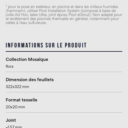
1
pour la pose en extérieur, en piscine et dans les milieux humides
(hammam), utiliser Pool Installation System (composé à base de
colle Ad Hoc, latex Ultra, joint époxy Pool eGrout). Non adapté pour
le revêtement des piscines thermales en général, notamment pour
celles à l'eau sulfureuse.
Informations sur le produit
Collection Mosaïque
flora
Dimension des feuillets
322x322 mm
Format tesselle
20x20 mm
Joint
~1,57 mm