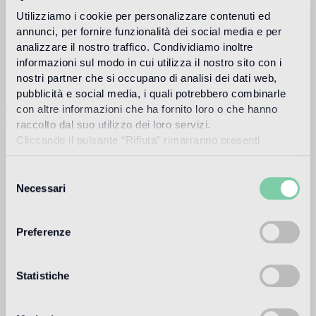
Utilizziamo i cookie per personalizzare contenuti ed
annunci, per fornire funzionalità dei social media e per
Fillgel plus 6605 rosa pesca
Info
analizzare il nostro traffico. Condividiamo inoltre
informazioni sul modo in cui utilizza il nostro sito con i
Download
nostri partner che si occupano di analisi dei dati web,
pubblicità e social media, i quali potrebbero combinarle
con altre informazioni che ha fornito loro o che hanno
Design
raccolto dal suo utilizzo dei loro servizi.
carlo dal bianco
Cliccando il pulsante “Rifiuta” rimarranno presenti
soltanto cookie tecnici o di sessione ovvero cookie
analitici di prime e terze parti equiparabili agli identificatori
Selezione
tecnici.
Necessari
del
Carlo Dal Bianco, architecte et designer, ouvre son studio à
consenso
Vicenza en 1993 et s'occupe de restauration monumentale
de palais et de bâtiments historiques.
Preferenze
Lire plus
Statistiche
Utilisation prévue