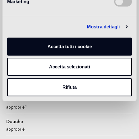
Marketing
Sol intérieur
sol à trafic léger (zones résidentielles privées)
Mostra dettagli
Sol extérieur
non approprié
Accetta tutti i cookie
Piscine et SPA
1
approprié
Accetta selezionati
Revêtement intérieur
approprié
Rifiuta
Revêtement extérieur
1
approprié
Douche
approprié