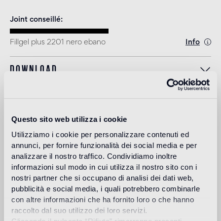
Joint conseillé
Fillgel plus 2201 nero ebano
Info
Download
Design
carlo dal bianco
Questo sito web utilizza i cookie
Utilizziamo i cookie per personalizzare contenuti ed
annunci, per fornire funzionalità dei social media e per
analizzare il nostro traffico. Condividiamo inoltre
Carlo Dal Bianco, architecte et designer, ouvre son studio à
informazioni sul modo in cui utilizza il nostro sito con i
Vicenza en 1993 et s'occupe de restauration monumentale
nostri partner che si occupano di analisi dei dati web,
de palais et de bâtiments historiques.
pubblicità e social media, i quali potrebbero combinarle
Lire plus
con altre informazioni che ha fornito loro o che hanno
raccolto dal suo utilizzo dei loro servizi.