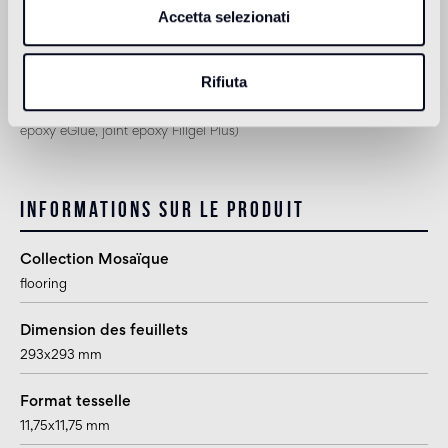
2
approprié
Accetta selezionati
1
pour la pose en extérieur, en piscine et dans les milieux humides
Rifiuta
(hammam), utiliser Epoxy Pool Installation System (adhésif époxy
eGlue, joint époxy Pool eGrout)
2
Bisazza préconise l'utilisation de Epoxy Installation Kit (adhésif
époxy eGlue, joint époxy Fillgel Plus)
Informations sur le produit
Collection Mosaïque
flooring
Dimension des feuillets
293x293 mm
Format tesselle
11,75x11,75 mm