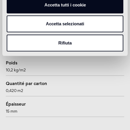
Accetta tutti i cookie
Informations sur le produit
Format
Accetta selezionati
hexagone
Rifiuta
Pièces par carton
12
Poids
10,2 kg/m2
Quantité par carton
0,420 m2
Épaisseur
15 mm