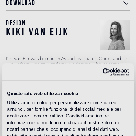
Download
Design
kiki van eijk
Kiki van Eijk was born in 1978 and graduated Cum Laude in
2000 from Design Academy Eindhoven. She became
known for her famous “Kiki Carpet”.
Lire plus
Questo sito web utilizza i cookie
Utilizziamo i cookie per personalizzare contenuti ed
Utilisation prévue
annunci, per fornire funzionalità dei social media e per
analizzare il nostro traffico. Condividiamo inoltre
Sol intérieur
informazioni sul modo in cui utilizza il nostro sito con i
1
alto traffico in ambienti residenziali: medio traffico in ambienti
nostri partner che si occupano di analisi dei dati web,
commerciali
pubblicità e social media, i quali potrebbero combinarle