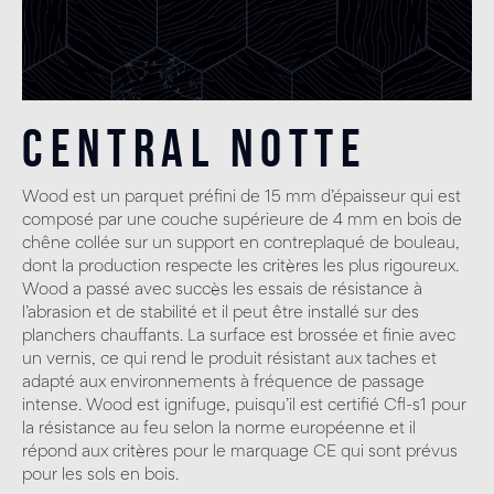
Central Notte
Wood est un parquet préfini de 15 mm d’épaisseur qui est
composé par une couche supérieure de 4 mm en bois de
chêne collée sur un support en contreplaqué de bouleau,
dont la production respecte les critères les plus rigoureux.
Wood a passé avec succès les essais de résistance à
l’abrasion et de stabilité et il peut être installé sur des
planchers chauffants. La surface est brossée et finie avec
un vernis, ce qui rend le produit résistant aux taches et
adapté aux environnements à fréquence de passage
intense. Wood est ignifuge, puisqu’il est certifié Cfl-s1 pour
la résistance au feu selon la norme européenne et il
répond aux critères pour le marquage CE qui sont prévus
pour les sols en bois.