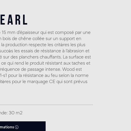
Pearl
e 15 mm d’épaisseur qui est composé par une
bois de chêne collée sur un support en
a production respecte les critères les plus
ccès les essais de résistance à l’abrasion et
allé sur des planchers chauffants. La surface est
 ce qui rend le produit résistant aux taches et
fréquence de passage intense. Wood est
Cfl-s1 pour la résistance au feu selon la norme
itères pour le marquage CE qui sont prévus
nde: 30 m2
rmations