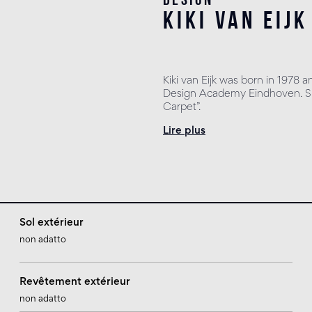
kiki van eijk
Kiki van Eijk was born in 197
Design Academy Eindhoven. Sh
Carpet”.
Lire plus
Sol extérieur
non adatto
Revêtement extérieur
non adatto