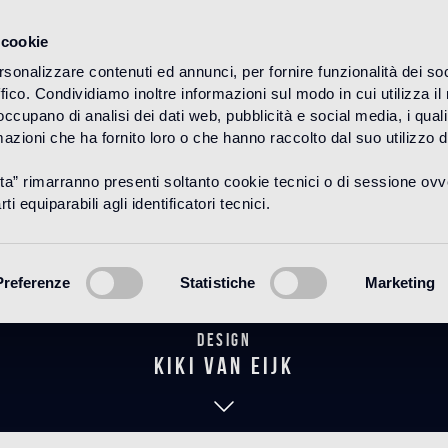
 cookie
rsonalizzare contenuti ed annunci, per fornire funzionalità dei so
ffico. Condividiamo inoltre informazioni sul modo in cui utilizza il 
HOME
PRODUITS
WOOD
DÉCORS
 occupano di analisi dei dati web, pubblicità e social media, i qual
azioni che ha fornito loro o che hanno raccolto dal suo utilizzo d
uta” rimarranno presenti soltanto cookie tecnici o di sessione ov
Central Pear
ti equiparabili agli identificatori tecnici.
Preferenze
Statistiche
Marketing
Design
kiki van eijk