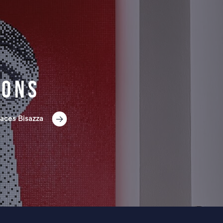
ions
aces Bisazza