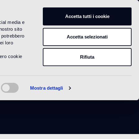
IT
Accetta tutti i cookie
cial media e
nostro sito
i potrebbero
Accetta selezionati
ei loro
vero cookie
Rifiuta
l
Mostra dettagli