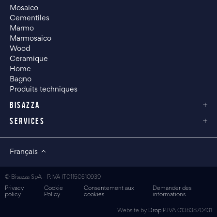
Mosaico
Cementiles
Marmo
Marmosaico
Wood
Ceramique
Home
Bagno
Produits techniques
BISAZZA
SERVICES
Français
© Bisazza SpA - P.IVA IT01150510939
Privacy
Cookie
Consentement aux
Demander des
policy
Policy
cookies
informations
Website by
Drop
P.IVA 01383870431