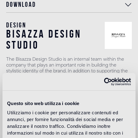
Download
Design
bisazza design
studio
The Bisazza Design Studio is an internal team within the
company that plays an important role in building the
stylistic identity of the brand. In addition to supporting the
designers collaborating with Bisazza in the development of
new collections, it contributes to expanding the company's
product range with original decorative proposals.
Lire plus
Questo sito web utilizza i cookie
Utilizziamo i cookie per personalizzare contenuti ed
annunci, per fornire funzionalità dei social media e per
Utilisation prévue
analizzare il nostro traffico. Condividiamo inoltre
informazioni sul modo in cui utilizza il nostro sito con i