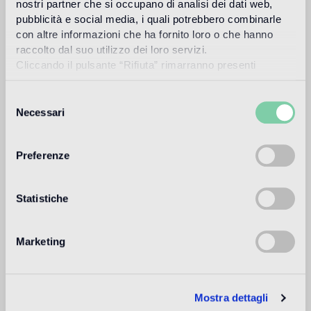
Sol intérieur
nostri partner che si occupano di analisi dei dati web,
pubblicità e social media, i quali potrebbero combinarle
1
alto traffico in ambienti residenziali: medio traffico in ambienti
commerciali
con altre informazioni che ha fornito loro o che hanno
raccolto dal suo utilizzo dei loro servizi.
Sol extérieur
Cliccando il pulsante “Rifiuta” rimarranno presenti
non adatto
soltanto cookie tecnici o di sessione ovvero cookie
analitici di prime e terze parti equiparabili agli identificatori
Selezione
tecnici.
Piscine et SPA
Necessari
del
non adatto
consenso
Preferenze
Revêtement intérieur
adatto
Statistiche
Revêtement extérieur
non adatto
Marketing
Douche
non adatto
Mostra dettagli
1