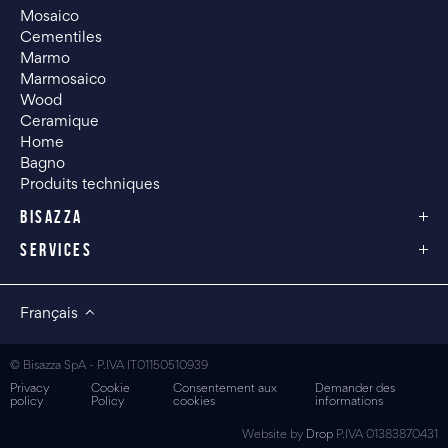
Mosaico
Cementiles
Marmo
Marmosaico
Wood
Ceramique
Home
Bagno
Produits techniques
BISAZZA
SERVICES
Français
© Bisazza SpA - P.IVA IT01150510939
Privacy
Cookie
Consentement aux
Demander des
policy
Policy
cookies
informations
Website by
Drop
P.IVA 01383870431