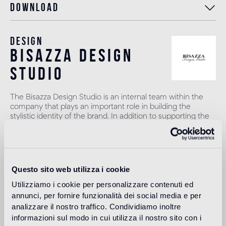
Download
Design
bisazza design
studio
The Bisazza Design Studio is an internal team within the
company that plays an important role in building the
stylistic identity of the brand. In addition to supporting the
designers collaborating with Bisazza in the development of
new collections, it contributes to expanding the company's
product range with original decorative proposals.
Lire plus
Questo sito web utilizza i cookie
Utilizziamo i cookie per personalizzare contenuti ed
annunci, per fornire funzionalità dei social media e per
Utilisation prévue
analizzare il nostro traffico. Condividiamo inoltre
informazioni sul modo in cui utilizza il nostro sito con i