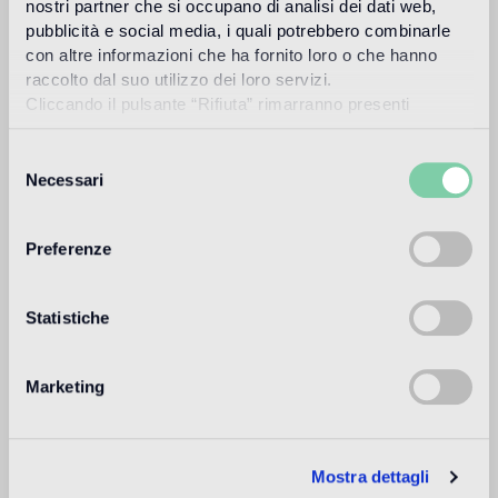
Sol intérieur
nostri partner che si occupano di analisi dei dati web,
pubblicità e social media, i quali potrebbero combinarle
1
alto traffico in ambienti residenziali: medio traffico in ambienti
commerciali
con altre informazioni che ha fornito loro o che hanno
raccolto dal suo utilizzo dei loro servizi.
Sol extérieur
Cliccando il pulsante “Rifiuta” rimarranno presenti
non adatto
soltanto cookie tecnici o di sessione ovvero cookie
analitici di prime e terze parti equiparabili agli identificatori
Selezione
tecnici.
Piscine et SPA
Necessari
del
non adatto
consenso
Preferenze
Revêtement intérieur
adatto
Statistiche
Revêtement extérieur
non adatto
Marketing
Douche
non adatto
Mostra dettagli
1