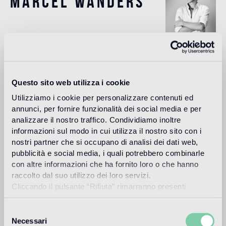
marcel wanders
Marcel Wanders, surnommé par le New York Times la
“Lady Gaga du Design”, est un designer prolifique de
produits et de décoration d'intérieur, né à Boxtel (Hollande)
en 1963, avec studio à Amsterdam et plus de 1700 projets
Questo sito web utilizza i cookie
à son actif pour des particuliers et des marques de
prestige, parmi lesquelles Alessi, KLM, Flos, Swarovski,
Utilizziamo i cookie per personalizzare contenuti ed
Puma et beaucoup d'autres.
annunci, per fornire funzionalità dei social media e per
analizzare il nostro traffico. Condividiamo inoltre
Lire plus
informazioni sul modo in cui utilizza il nostro sito con i
nostri partner che si occupano di analisi dei dati web,
pubblicità e social media, i quali potrebbero combinarle
Utilisation prévue
con altre informazioni che ha fornito loro o che hanno
raccolto dal suo utilizzo dei loro servizi.
Cliccando il pulsante “Rifiuta” rimarranno presenti
Sol intérieur
soltanto cookie tecnici o di sessione ovvero cookie
2
sol à trafic piétonnier intense
analitici di prime e terze parti equiparabili agli identificatori
Selezione
tecnici.
Necessari
del
Sol extérieur