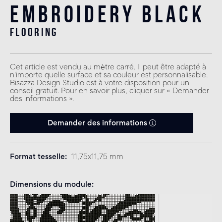
Embroidery Black
flooring
Cet article est vendu au mètre carré. Il peut être adapté à
n'importe quelle surface et sa couleur est personnalisable.
Bisazza Design Studio est à votre disposition pour un
conseil gratuit. Pour en savoir plus, cliquer sur « Demander
des informations ».
Demander des informations
Format tesselle
11,75x11,75 mm
Dimensions du module