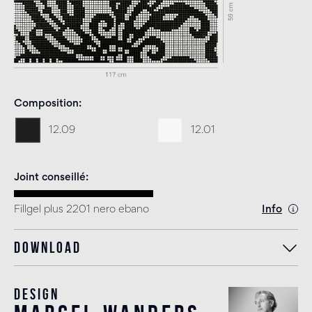
Composition
12.09
12.01
Joint conseillé
Fillgel plus 2201 nero ebano
Info
Download
Design