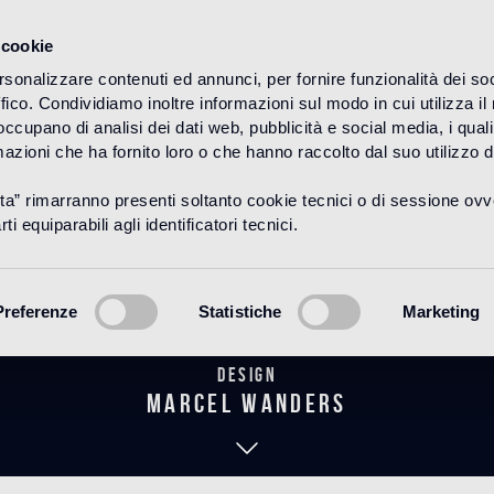
 cookie
rsonalizzare contenuti ed annunci, per fornire funzionalità dei so
ffico. Condividiamo inoltre informazioni sul modo in cui utilizza il 
HOME
PRODUITS
BAGNO
THE WANDERS COLLECTION
 occupano di analisi dei dati web, pubblicità e social media, i qual
azioni che ha fornito loro o che hanno raccolto dal suo utilizzo d
uta” rimarranno presenti soltanto cookie tecnici o di sessione ov
iques Table 1
ti equiparabili agli identificatori tecnici.
Preferenze
Statistiche
Marketing
Design
marcel wanders