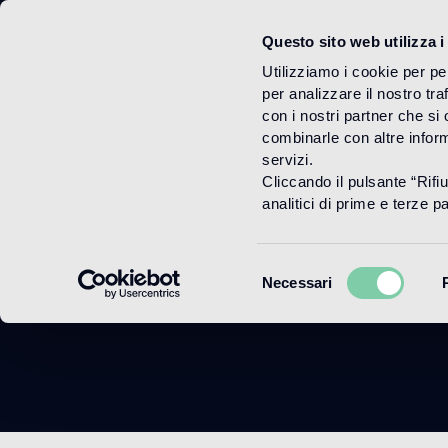
Questo sito web utilizza i
Menu
Utilizziamo i cookie per pe
per analizzare il nostro tra
con i nostri partner che si
combinarle con altre inform
servizi.
Cliccando il pulsante “Rifi
New Ant
analitici di prime e terze par
Selezione
Necessari
del
consenso