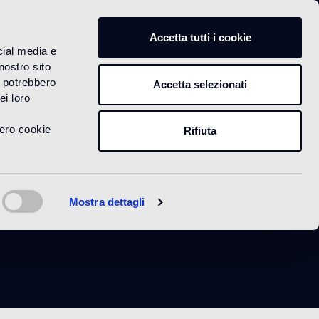
IT
Accetta tutti i cookie
cial media e
nostro sito
i potrebbero
Accetta selezionati
ei loro
vero cookie
Rifiuta
27 White
Mostra dettagli