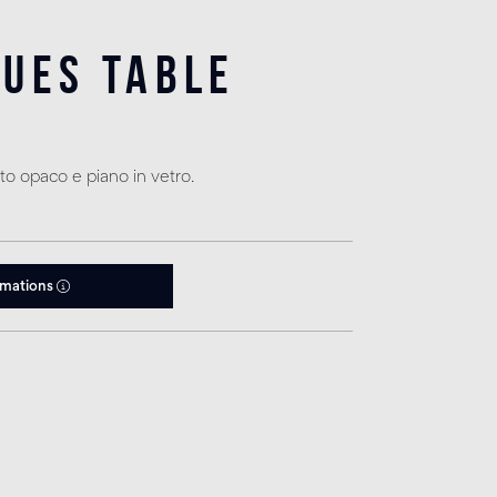
ues Table
e
to opaco e piano in vetro.
rmations