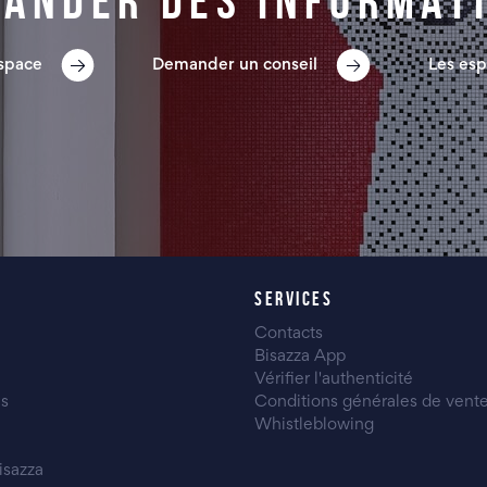
ander des informat
espace
Demander un conseil
Les esp
SERVICES
Contacts
Bisazza App
Vérifier l'authenticité
es
Conditions générales de vent
Whistleblowing
isazza