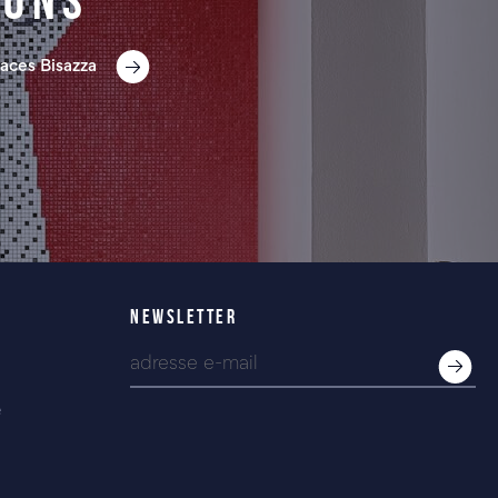
ions
aces Bisazza
NEWSLETTER
e