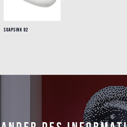
SOAPSINK 92
SOAPSINK 92
Détails