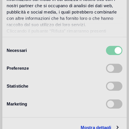
nostri partner che si occupano di analisi dei dati web,
pubblicità e social media, i quali potrebbero combinarle
Utilisation prévue
con altre informazioni che ha fornito loro o che hanno
raccolto dal suo utilizzo dei loro servizi.
Sol intérieur
Cliccando il pulsante “Rifiuta” rimarranno presenti
1
alto traffico in ambienti residenziali: medio traffico in ambienti
soltanto cookie tecnici o di sessione ovvero cookie
commerciali
analitici di prime e terze parti equiparabili agli identificatori
Selezione
tecnici.
Necessari
del
Sol extérieur
consenso
non adatto
Preferenze
Piscine et SPA
non adatto
Statistiche
Revêtement intérieur
adatto
Marketing
Revêtement extérieur
non adatto
Mostra dettagli