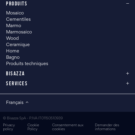
PRODUITS
Mosaico
Cementiles
Marmo
Marmosaico
Wood
Ceramique
Home
Bagno
Produits techniques
BISAZZA
SERVICES
Français
© Bisazza SpA - P.IVA IT01150510939
Privacy
Cookie
Consentement aux
Demander des
policy
Policy
cookies
informations