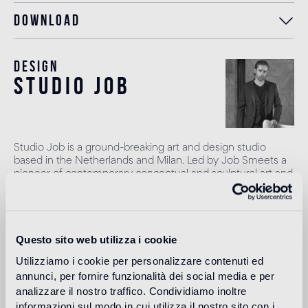
Download
Design
studio job
Studio Job is a ground-breaking art and design studio
based in the Netherlands and Milan. Led by Job Smeets a
pioneer of contemporary conceptual and sculptural art and
design, he founded Studio Job in 1998 in the renaissance
spirit, combining traditional and modern techniques to
produce once-in-a-lifetime objects. Smeets leads a team
of highly talented craftspeople to produce art pieces,
Questo sito web utilizza i cookie
projects and works in their atelier in the Netherlands. The
studio works across art, interiors and design with a vast
Utilizziamo i cookie per personalizzare contenuti ed
range of high profile clients, galleries and brands.
annunci, per fornire funzionalità dei social media e per
Lire plus
analizzare il nostro traffico. Condividiamo inoltre
informazioni sul modo in cui utilizza il nostro sito con i