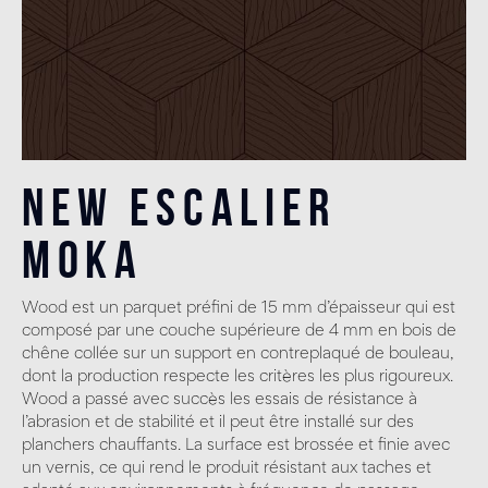
New Escalier
Moka
Wood est un parquet préfini de 15 mm d’épaisseur qui est
composé par une couche supérieure de 4 mm en bois de
chêne collée sur un support en contreplaqué de bouleau,
dont la production respecte les critères les plus rigoureux.
Wood a passé avec succès les essais de résistance à
l’abrasion et de stabilité et il peut être installé sur des
planchers chauffants. La surface est brossée et finie avec
un vernis, ce qui rend le produit résistant aux taches et