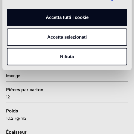
Douche
non adatto
Accetta tutti i cookie
1
adatto anche per pavimenti radianti
Accetta selezionati
Informations sur le produit
Rifiuta
Format
losange
Pièces par carton
12
Poids
10,2 kg/m2
Épaisseur