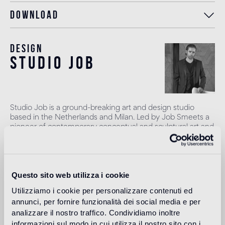
Download
Design
studio job
Studio Job is a ground-breaking art and design studio
based in the Netherlands and Milan. Led by Job Smeets a
pioneer of contemporary conceptual and sculptural art and
design, he founded Studio Job in 1998 in the renaissance
spirit, combining traditional and modern techniques to
produce once-in-a-lifetime objects. Smeets leads a team
of highly talented craftspeople to produce art pieces,
Questo sito web utilizza i cookie
projects and works in their atelier in the Netherlands. The
studio works across art, interiors and design with a vast
Utilizziamo i cookie per personalizzare contenuti ed
range of high profile clients, galleries and brands.
annunci, per fornire funzionalità dei social media e per
Lire plus
analizzare il nostro traffico. Condividiamo inoltre
informazioni sul modo in cui utilizza il nostro sito con i