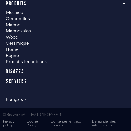
PRODUITS
Mosaico
Cementiles
Marmo
Marmosaico
Wood
Ceramique
Home
Bagno
Produits techniques
BISAZZA
SERVICES
Français
© Bisazza SpA - P.IVA IT01150510939
Privacy
Cookie
Consentement aux
Demander des
policy
Policy
cookies
informations