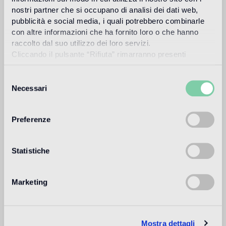
nostri partner che si occupano di analisi dei dati web,
pubblicità e social media, i quali potrebbero combinarle
Utilisation prévue
con altre informazioni che ha fornito loro o che hanno
raccolto dal suo utilizzo dei loro servizi.
Sol intérieur
Cliccando il pulsante “Rifiuta” rimarranno presenti
1
alto traffico in ambienti residenziali: medio traffico in ambienti
soltanto cookie tecnici o di sessione ovvero cookie
commerciali
analitici di prime e terze parti equiparabili agli identificatori
Selezione
tecnici.
Necessari
del
Sol extérieur
consenso
non adatto
Preferenze
Piscine et SPA
non adatto
Statistiche
Revêtement intérieur
adatto
Marketing
Revêtement extérieur
non adatto
Mostra dettagli