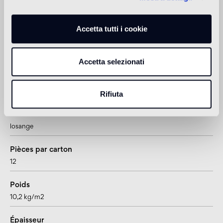
Douche
non adatto
Accetta tutti i cookie
1
adatto anche per pavimenti radianti
Accetta selezionati
Informations sur le produit
Rifiuta
Format
losange
Pièces par carton
12
Poids
10,2 kg/m2
Épaisseur