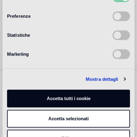
à son actif pour des particuliers et des marques de
consenso
prestige, parmi lesquelles Alessi, KLM, Flos, Swarovski,
Puma et beaucoup d'autres.
Preferenze
Lire plus
Statistiche
Marketing
Mostra dettagli
Prodotti Correlati
Accetta tutti i cookie
Accetta selezionati