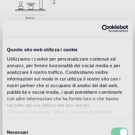
Questo sito web utilizza i cookie
Download
Utilizziamo i cookie per personalizzare contenuti ed
annunci, per fornire funzionalità dei social media e per
analizzare il nostro traffico. Condividiamo inoltre
Design
informazioni sul modo in cui utilizza il nostro sito con i
marcel wanders
nostri partner che si occupano di analisi dei dati web,
pubblicità e social media, i quali potrebbero combinarle
con altre informazioni che ha fornito loro o che hanno
raccolto dal suo utilizzo dei loro servizi.
Cliccando il pulsante “Rifiuta” rimarranno presenti
Marcel Wanders, surnommé par le New York Times la
soltanto cookie tecnici o di sessione ovvero cookie
“Lady Gaga du Design”, est un designer prolifique de
analitici di prime e terze parti equiparabili agli identificatori
Selezione
produits et de décoration d'intérieur, né à Boxtel (Hollande)
tecnici.
en 1963, avec studio à Amsterdam et plus de 1700 projets
Necessari
del