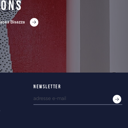
ions
aces Bisazza
NEWSLETTER
e