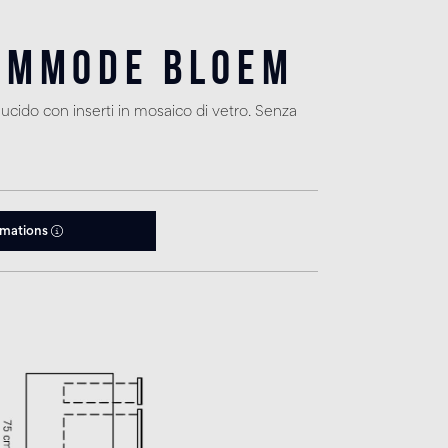
ommode Bloem
lucido con inserti in mosaico di vetro. Senza
rmations