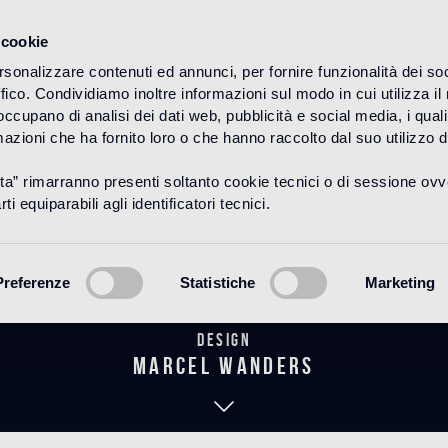
 cookie
rsonalizzare contenuti ed annunci, per fornire funzionalità dei so
ffico. Condividiamo inoltre informazioni sul modo in cui utilizza il 
HOME
PRODUITS
BAGNO
THE WANDERS COLLECTION
 occupano di analisi dei dati web, pubblicità e social media, i qual
azioni che ha fornito loro o che hanno raccolto dal suo utilizzo d
uta” rimarranno presenti soltanto cookie tecnici o di sessione ov
ro Commode 
ti equiparabili agli identificatori tecnici.
Preferenze
Statistiche
Marketing
Design
marcel wanders