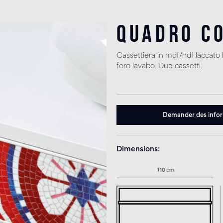
Quadro C
Cassettiera in mdf/hdf laccato 
foro lavabo. Due cassetti.
Demander des info
Dimensions