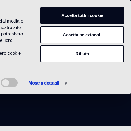
IT
Accetta tutti i cookie
cial media e
nostro sito
i potrebbero
Accetta selezionati
ei loro
vero cookie
Rifiuta
Bloem
Mostra dettagli