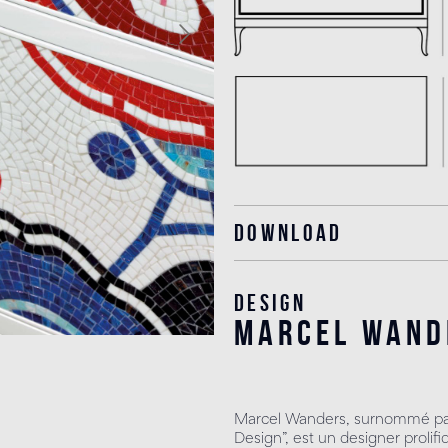
Download
Design
marcel wand
Marcel Wanders, surnommé par
Design”, est un designer prolifi