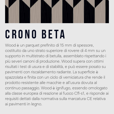
Crono Beta
Wood è un parquet prefinito di 15 mm di spessore,
costituito da uno strato superiore di rovere di 4 mm su un
supporto in multistrato di betulla, assemblato rispettando i
più severi canoni di produzione. Wood supera con ottimi
risultati i test di usura e di stabilità, e può essere posato su
pavimenti con riscaldamento radiante. La superficie è
spazzolata e finita con un ciclo di verniciatura che rende il
prodotto resistente alle macchie e all’usura dovuta al
continuo passaggio. Wood è ignifugo, essendo omologato
alla classe europea di reazione al fuoco Cfl-s1, e risponde ai
requisiti dettati dalla normativa sulla marcatura CE relativa
ai pavimenti in legno.