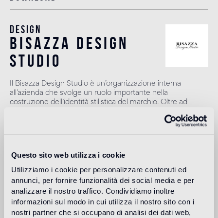
Design
bisazza design
studio
Il Bisazza Design Studio è un’organizzazione interna
all’azienda che svolge un ruolo importante nella
costruzione dell’identità stilistica del marchio. Oltre ad
affiancare i designer nello sviluppo delle nuove collezioni,
contribuisce ad ampliare l'offerta con proposte decorative
originali.
Leggi di più
Questo sito web utilizza i cookie
Utilizziamo i cookie per personalizzare contenuti ed
annunci, per fornire funzionalità dei social media e per
Destinazione d'uso
analizzare il nostro traffico. Condividiamo inoltre
informazioni sul modo in cui utilizza il nostro sito con i
Pavimento interno
nostri partner che si occupano di analisi dei dati web,