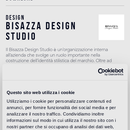
Design
bisazza design
studio
Il Bisazza Design Studio è un’organizzazione interna
all’azienda che svolge un ruolo importante nella
costruzione dell’identità stilistica del marchio. Oltre ad
affiancare i designer nello sviluppo delle nuove collezioni,
contribuisce ad ampliare l'offerta con proposte decorative
originali.
Leggi di più
Questo sito web utilizza i cookie
Utilizziamo i cookie per personalizzare contenuti ed
annunci, per fornire funzionalità dei social media e per
Destinazione d'uso
analizzare il nostro traffico. Condividiamo inoltre
informazioni sul modo in cui utilizza il nostro sito con i
Pavimento interno
nostri partner che si occupano di analisi dei dati web,