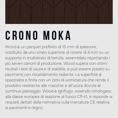
Crono Moka
Wood è un parquet prefinito di 15 mm di spessore,
costituito da uno strato superiore di rovere di 4 mm su un
supporto in multistrato di betulla, assemblato rispettando i
più severi canoni di produzione. Wood supera con ottimi
risultati i test di usura e di stabilità, e può essere posato su
pavimenti con riscaldamento radiante. La superficie è
spazzolata e finita con un ciclo di verniciatura che rende il
prodotto resistente alle macchie e all’usura dovuta al
continuo passaggio. Wood è ignifugo, essendo omologato
alla classe europea di reazione al fuoco Cfl-s1, e risponde ai
requisiti dettati dalla normativa sulla marcatura CE relativa
ai pavimenti in legno.