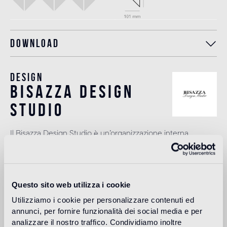
Download
Design
bisazza design
studio
Il Bisazza Design Studio è un’organizzazione interna
all’azienda che svolge un ruolo importante nella
costruzione dell’identità stilistica del marchio. Oltre ad
affiancare i designer nello sviluppo delle nuove collezioni,
contribuisce ad ampliare l'offerta con proposte decorative
originali.
Questo sito web utilizza i cookie
Leggi di più
Utilizziamo i cookie per personalizzare contenuti ed
annunci, per fornire funzionalità dei social media e per
analizzare il nostro traffico. Condividiamo inoltre