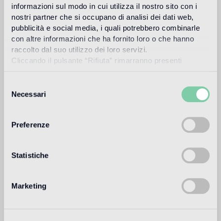
informazioni sul modo in cui utilizza il nostro sito con i
Destinazione d'uso
nostri partner che si occupano di analisi dei dati web,
pubblicità e social media, i quali potrebbero combinarle
Pavimento interno
con altre informazioni che ha fornito loro o che hanno
1
raccolto dal suo utilizzo dei loro servizi.
alto traffico in ambienti residenziali: medio traffico in ambienti
commerciali
Cliccando il pulsante “Rifiuta” rimarranno presenti
soltanto cookie tecnici o di sessione ovvero cookie
Pavimento esterno
analitici di prime e terze parti equiparabili agli identificatori
Selezione
non adatto
tecnici.
Necessari
del
consenso
Piscina e SPA
Preferenze
non adatto
Rivestimento interno
Statistiche
adatto
Rivestimento esterno
Marketing
non adatto
Doccia