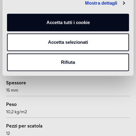
Mostra dettagli
non adatto
Accetta tutti i cookie
1
adatto anche per pavimenti radianti
Accetta selezionati
Informazioni tecniche
Rifiuta
Formato
doga
Spessore
15 mm
Peso
10,2 kg/m2
Pezzi per scatola
12