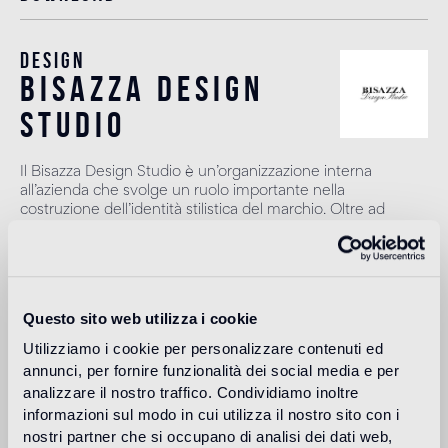
Design
bisazza design
studio
Il Bisazza Design Studio è un’organizzazione interna
all’azienda che svolge un ruolo importante nella
costruzione dell’identità stilistica del marchio. Oltre ad
affiancare i designer nello sviluppo delle nuove collezioni,
contribuisce ad ampliare l'offerta con proposte decorative
originali.
Leggi di più
Questo sito web utilizza i cookie
Utilizziamo i cookie per personalizzare contenuti ed
annunci, per fornire funzionalità dei social media e per
Destinazione d'uso
analizzare il nostro traffico. Condividiamo inoltre
informazioni sul modo in cui utilizza il nostro sito con i
Pavimento interno
nostri partner che si occupano di analisi dei dati web,