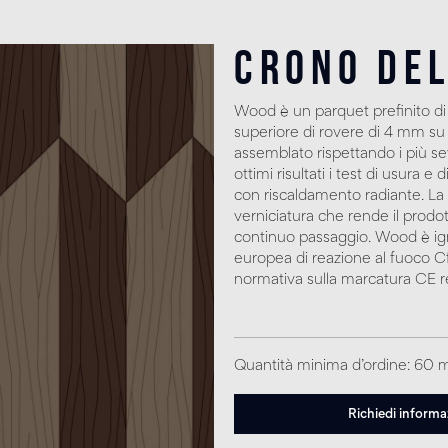
Crono De
Wood è un parquet prefinito di
superiore di rovere di 4 mm su 
assemblato rispettando i più s
ottimi risultati i test di usura 
con riscaldamento radiante. La s
verniciatura che rende il prodot
continuo passaggio. Wood è ig
europea di reazione al fuoco Cfl-
normativa sulla marcatura CE re
Quantità minima d’ordine: 60 
Richiedi informa