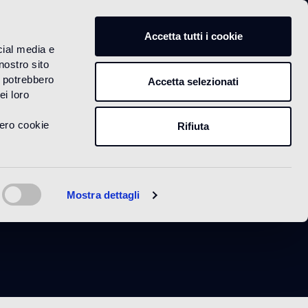
IT
Accetta tutti i cookie
cial media e
nostro sito
i potrebbero
Accetta selezionati
ei loro
vero cookie
Rifiuta
Mostra dettagli