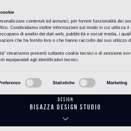
 cookie
rsonalizzare contenuti ed annunci, per fornire funzionalità dei so
ffico. Condividiamo inoltre informazioni sul modo in cui utilizza il 
HOME
PRODOTTI
WOOD
DECORI
 occupano di analisi dei dati web, pubblicità e social media, i qual
azioni che ha fornito loro o che hanno raccolto dal suo utilizzo d
uta” rimarranno presenti soltanto cookie tecnici o di sessione ov
Crono Delta
ti equiparabili agli identificatori tecnici.
Preferenze
Statistiche
Marketing
Design
bisazza design studio