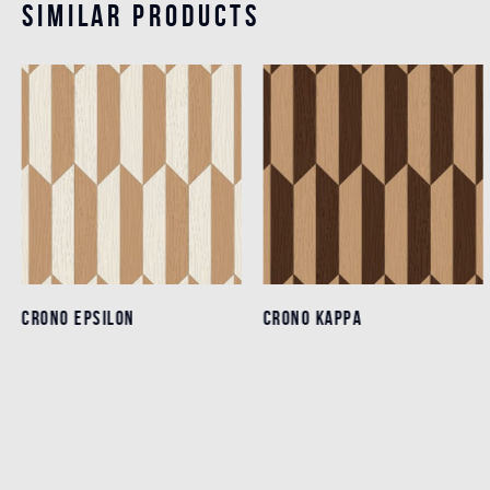
Similar products
CRONO EPSILON
CRONO EPSILON
CRONO KAPPA
CRONO KAPPA
Dettagli
Dettagli