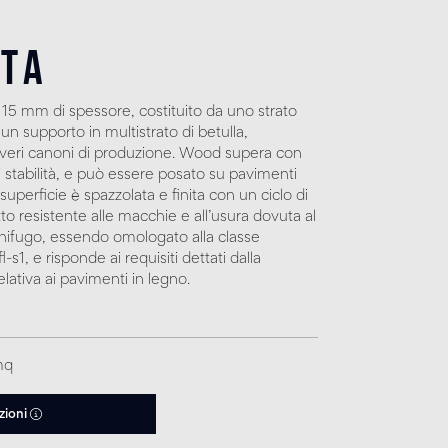
lta
 15 mm di spessore, costituito da uno strato
un supporto in multistrato di betulla,
everi canoni di produzione. Wood supera con
e di stabilità, e può essere posato su pavimenti
uperficie è spazzolata e finita con un ciclo di
to resistente alle macchie e all’usura dovuta al
nifugo, essendo omologato alla classe
s1, e risponde ai requisiti dettati dalla
lativa ai pavimenti in legno.
mq
zioni