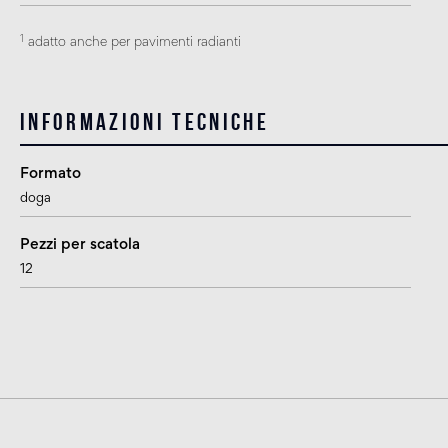
1
adatto anche per pavimenti radianti
Informazioni tecniche
Formato
doga
Pezzi per scatola
12