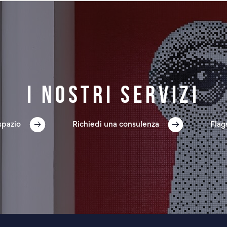
I nostri servizi
spazio
Richiedi una consulenza
Flag