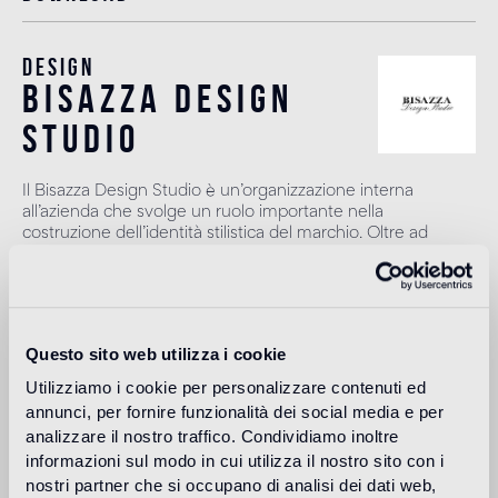
Design
bisazza design
studio
Il Bisazza Design Studio è un’organizzazione interna
all’azienda che svolge un ruolo importante nella
costruzione dell’identità stilistica del marchio. Oltre ad
affiancare i designer nello sviluppo delle nuove collezioni,
contribuisce ad ampliare l'offerta con proposte decorative
originali.
Leggi di più
Questo sito web utilizza i cookie
Utilizziamo i cookie per personalizzare contenuti ed
annunci, per fornire funzionalità dei social media e per
Destinazione d'uso
analizzare il nostro traffico. Condividiamo inoltre
informazioni sul modo in cui utilizza il nostro sito con i
Pavimento interno
nostri partner che si occupano di analisi dei dati web,