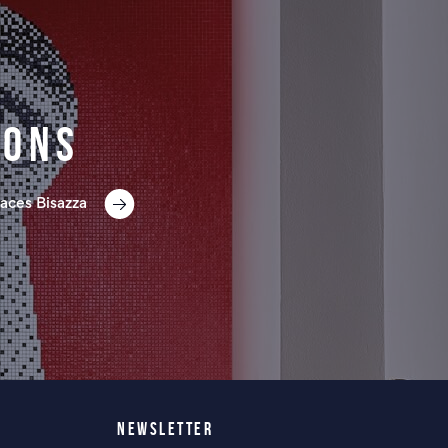
ions
aces Bisazza
NEWSLETTER