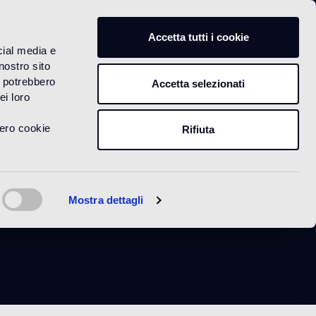
IT
Accetta tutti i cookie
cial media e
nostro sito
i potrebbero
Accetta selezionati
ei loro
vero cookie
Rifiuta
m
Mostra dettagli