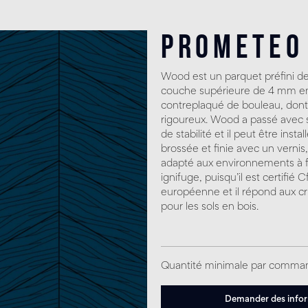
Prometeo
Wood est un parquet préfini d
couche supérieure de 4 mm en 
contreplaqué de bouleau, dont l
rigoureux. Wood a passé avec su
de stabilité et il peut être inst
brossée et finie avec un vernis,
adapté aux environnements à 
ignifuge, puisqu’il est certifié 
européenne et il répond aux cr
pour les sols en bois.
Quantité minimale par comma
Demander des info