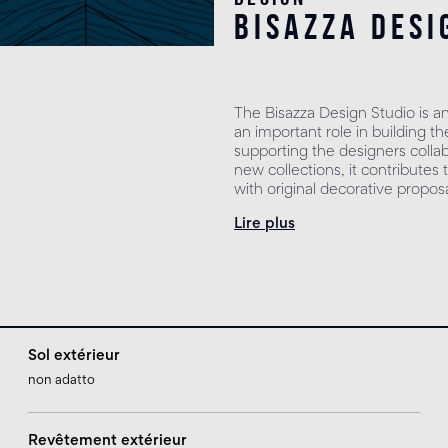
bisazza desi
The Bisazza Design Studio is a
an important role in building the
supporting the designers colla
new collections, it contribute
with original decorative proposa
Lire plus
Sol extérieur
non adatto
Revêtement extérieur