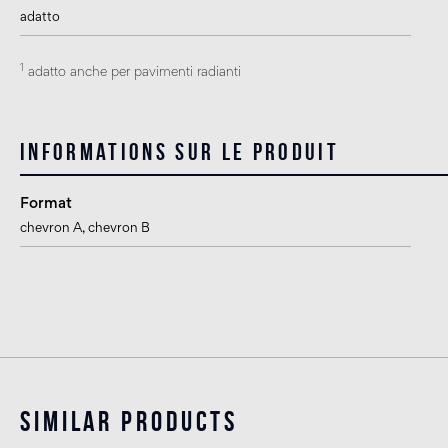
adatto
1
adatto anche per pavimenti radianti
Informations sur le produit
Format
chevron A
, chevron B
Similar products