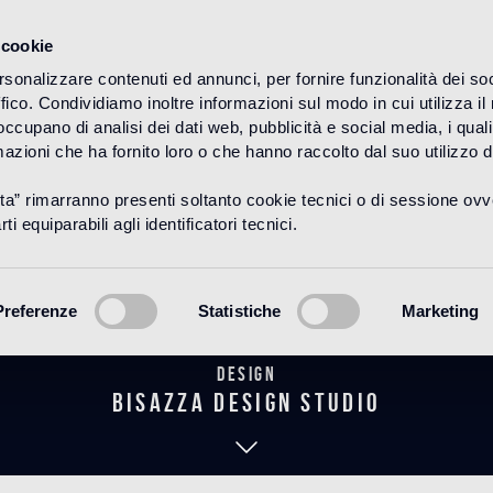
 cookie
rsonalizzare contenuti ed annunci, per fornire funzionalità dei so
ffico. Condividiamo inoltre informazioni sul modo in cui utilizza il 
HOME
PRODUITS
WOOD
DÉCORS
 occupano di analisi dei dati web, pubblicità e social media, i qual
azioni che ha fornito loro o che hanno raccolto dal suo utilizzo d
uta” rimarranno presenti soltanto cookie tecnici o di sessione ov
Prometeo Deni
ti equiparabili agli identificatori tecnici.
Preferenze
Statistiche
Marketing
Design
bisazza design studio