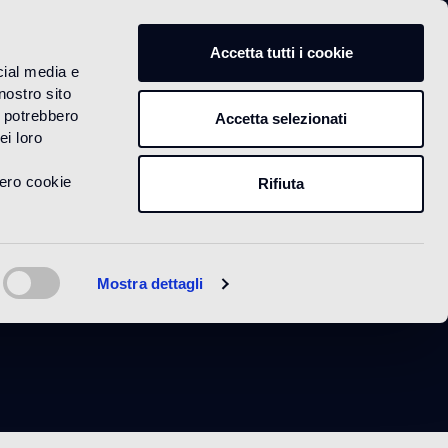
IT
Accetta tutti i cookie
cial media e
nostro sito
i potrebbero
Accetta selezionati
ei loro
vero cookie
Rifiuta
l
Mostra dettagli