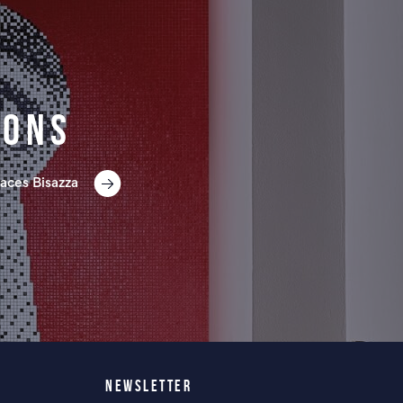
ions
aces Bisazza
NEWSLETTER