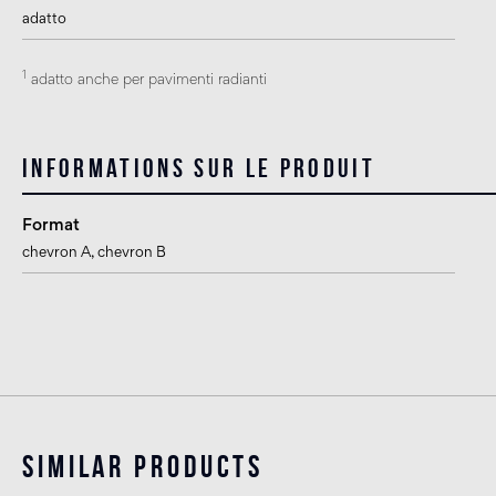
adatto
1
adatto anche per pavimenti radianti
Informations sur le produit
Format
chevron A
, chevron B
Similar products