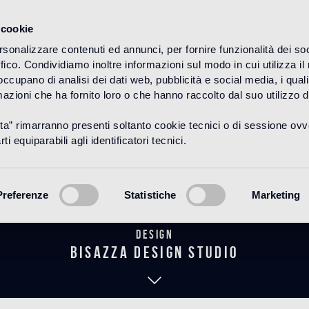
 cookie
rsonalizzare contenuti ed annunci, per fornire funzionalità dei so
ffico. Condividiamo inoltre informazioni sul modo in cui utilizza il 
HOME
PRODUITS
WOOD
DÉCORS
 occupano di analisi dei dati web, pubblicità e social media, i qual
azioni che ha fornito loro o che hanno raccolto dal suo utilizzo d
uta” rimarranno presenti soltanto cookie tecnici o di sessione ov
Prometeo Pear
ti equiparabili agli identificatori tecnici.
Preferenze
Statistiche
Marketing
Design
bisazza design studio