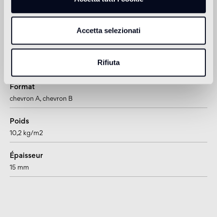
1
adatto anche per pavimenti radianti
Accetta selezionati
Informations sur le produit
Rifiuta
Format
chevron A
, chevron B
Poids
10,2 kg/m2
Épaisseur
15 mm