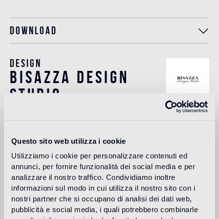
Download
Design
bisazza design
studio
The Bisazza Design Studio is an internal team within the
company that plays an important role in building the
stylistic identity of the brand. In addition to supporting the
Questo sito web utilizza i cookie
designers collaborating with Bisazza in the development of
new collections, it contributes to expanding the company's
Utilizziamo i cookie per personalizzare contenuti ed
product range with original decorative proposals.
annunci, per fornire funzionalità dei social media e per
analizzare il nostro traffico. Condividiamo inoltre
Lire plus
informazioni sul modo in cui utilizza il nostro sito con i
nostri partner che si occupano di analisi dei dati web,
pubblicità e social media, i quali potrebbero combinarle