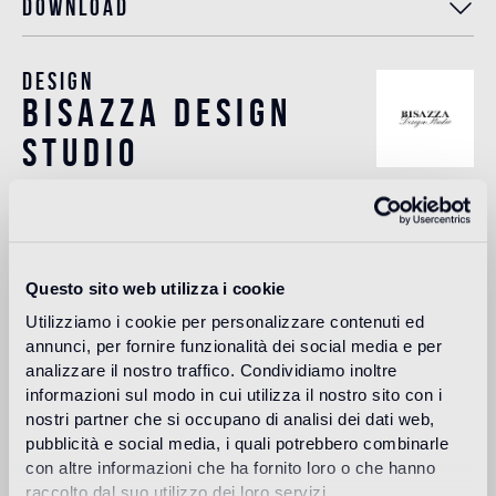
Download
Design
bisazza design
studio
The Bisazza Design Studio is an internal team within the
company that plays an important role in building the
stylistic identity of the brand. In addition to supporting the
designers collaborating with Bisazza in the development of
Questo sito web utilizza i cookie
new collections, it contributes to expanding the company's
product range with original decorative proposals.
Utilizziamo i cookie per personalizzare contenuti ed
annunci, per fornire funzionalità dei social media e per
Lire plus
analizzare il nostro traffico. Condividiamo inoltre
informazioni sul modo in cui utilizza il nostro sito con i
nostri partner che si occupano di analisi dei dati web,
Utilisation prévue
pubblicità e social media, i quali potrebbero combinarle
con altre informazioni che ha fornito loro o che hanno
Sol intérieur
raccolto dal suo utilizzo dei loro servizi.